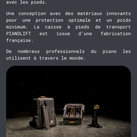
avec les pieds.
Une conception avec des matériaux innovants
pour une protection optimale et un poids
minimum. La caisse à pieds de transport
PIANOLIFT est issue d’une fabrication
française.
De nombreux professionnels du piano les
utilisent à travers le monde.